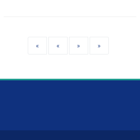
«
«
»
»